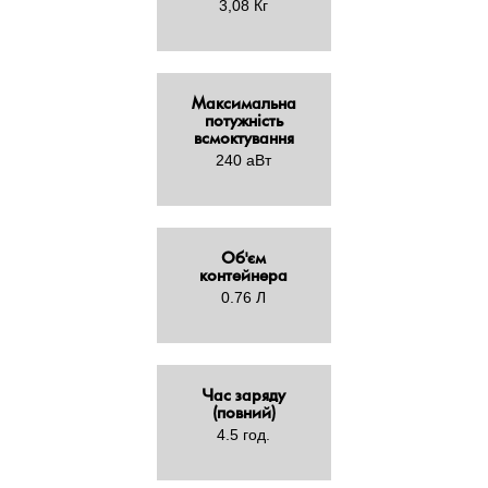
3,08 Кг
Максимальна
потужність
всмоктування
240 аВт
Об'єм
контейнера
0.76 Л
Час заряду
(повний)
4.5 год.