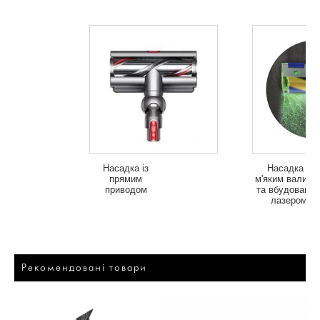
Насадка із
Насадка з
прямим
м'яким валико
приводом
та вбудовани
лазером
Рекомендовані товари