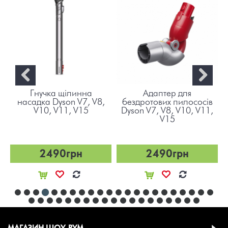
Гнучка щілинна
Адаптер для
,
насадка Dyson V7, V8,
бездротових пилососів
V10, V11, V15
Dyson V7, V8, V10, V11,
V15
2490грн
2490грн
МАГАЗИН ШОУ-РУМ