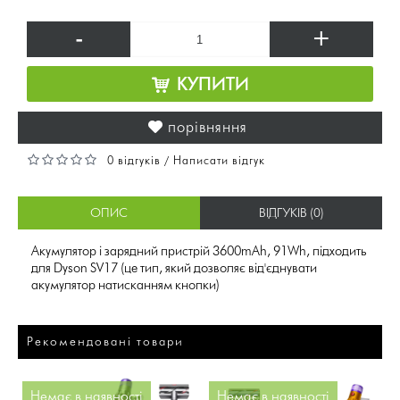
-
+
КУПИТИ
порівняння
0 відгуків
Написати відгук
/
ОПИС
ВІДГУКІВ (0)
Акумулятор і зарядний пристрій 3600mAh, 91Wh, підходить
для Dyson SV17 (це тип, який дозволяє від'єднувати
акумулятор натисканням кнопки)
Рекомендовані товари
Немає в наявності
Немає в наявності