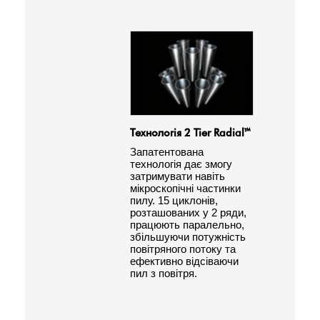
Технологія 2 Tier Radial™
Режи
Запатентована
Посун
технологія дає змогу
потужн
затримувати навіть
турбо
мікроскопічні частинки
забез
пилу. 15 циклонів,
робот
розташованих у 2 ряди,
потуж
працюють паралельно,
виріш
збільшуючи потужність
завда
повітряного потоку та
ефективно відсіваючи
пил з повітря.