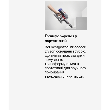
Трансформується у
Зручна
портативний
Парку
легко 
Всі бездротові пилососи
може 
Dyson оснащені трубою,
будь-
що знімається, завдяки
док-с
чому легко
тільки
трансформуються в
але й
портативні для зручного
зручні
прибирання
пилос
важкодоступних місць.
насад
збере
вільно