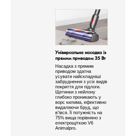
Універсальна насадка із
Двигу
прямим приводом 35 Вт
керув
Насадка з прямим
Потуж
приводом здатна
електр
усувати найскладніші
цифро
забруднення з усіх видів
Dyson
покриття для підлоги.
висок
Щетинки з нейлону
всмок
глибоко проникають у
ворс килима, ефективно
видаляючи бруд, що
в'ївся. Її потужність на
75% вища порівняно з
електрощіткою V6
Animalpro.