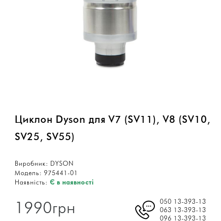
Циклон Dyson для V7 (SV11), V8 (SV10,
SV25, SV55)
Виробник:
DYSON
Модель:
975441-01
Наявність:
Є в наявності
050 13-393-13
1990грн
063 13-393-13
096 13-393-13