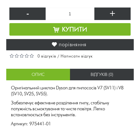
-
+
КУПИТИ
порівняння
0 відгуків
Написати відгук
/
ОПИС
ВІДГУКІВ (0)
Оригінальний циклон Dyson для пилососів V7 (SV11) і V8
(SV10, SV25, SV55).
Забезпечує ефективне розділення пилу, стабільну
потужність всмоктування та чисте повітря. Легко
встановлюється без інструментів.
Артикул: 975441-01