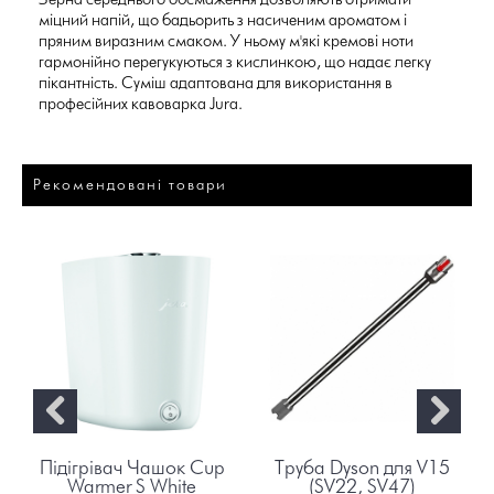
міцний напій, що бадьорить з насиченим ароматом і
пряним виразним смаком. У ньому м'які кремові ноти
гармонійно перегукуються з кислинкою, що надає легку
пікантність. Суміш адаптована для використання в
професійних кавоварка Jura.
Рекомендовані товари
Підігрівач Чашок Cup
Труба Dyson для V15
Warmer S White
(SV22, SV47)