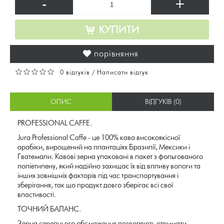
-
+
КУПИТИ
порівняння
0 відгуків
Написати відгук
/
ОПИС
ВІДГУКІВ (0)
PROFESSIONAL CAFFE.
Jura Professional Caffe - це 100% кава високоякісної
арабіки, вирощений на плантаціях Бразилії, Мексики і
Гватемали. Кавові зерна упаковані в пакет з фольгованого
поліетилену, який надійно захищає їх від впливу вологи та
інших зовнішніх факторів під час транспортування і
зберігання, так що продукт довго зберігає всі свої
властивості.
ТОЧНИЙ БАЛАНС .
Зерна середнього обсмаження дозволяють отримати