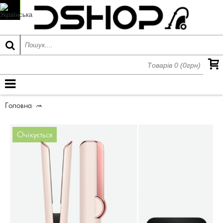
Товарів 0 (0грн)
МЕНЮ
Головна
Випрямляч Dyson HT01 Airstrait, Ceramic Pink/Rose
Очікується