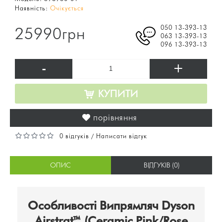
Наявність:
Очікується
050 13-393-13
25990грн
063 13-393-13
096 13-393-13
-
+
КУПИТИ
порівняння
0 відгуків
Написати відгук
/
ОПИС
ВІДГУКІВ (0)
Особливості Випрямляч Dyson
Airstrat™ (Ceramic Pink/Rose