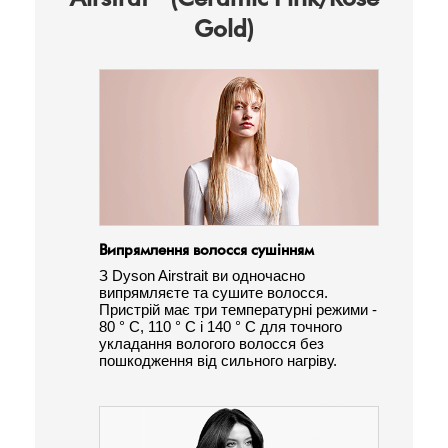
Gold)
Випрямлення волосся сушінням
З Dyson Airstrait ви одночасно
випрямляєте та сушите волосся.
Пристрій має три температурні режими -
80 ° C, 110 ° C і 140 ° C для точного
укладання вологого волосся без
пошкодження від сильного нагріву.