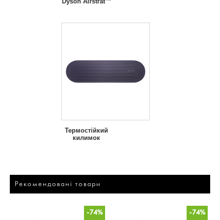
Dyson Airstrat™
Термостійкий
килимок
Рекомендовані товари
-74%
-74%