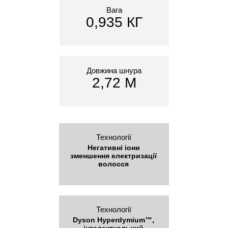
Вага
0,935 КГ
Довжина шнура
2,72 М
Технології
Негативні іони
зменшення електризації
волосся
Технології
Dyson Hyperdymium™,
інтелектуальний