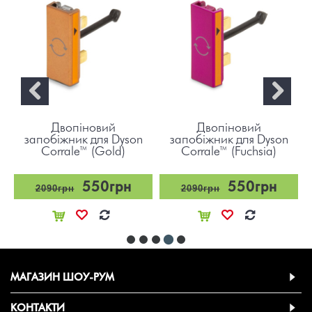
Двопіновий
Двопіновий
а
запобіжник для Dyson
запобіжник для Dyson
Corrale™ (Gold)
Corrale™ (Fuchsia)
550грн
550грн
2090грн
2090грн
МАГАЗИН ШОУ-РУМ
КОНТАКТИ