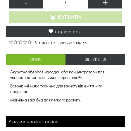
-
+
КУПИТИ
порівняння
0 відгуків
Написати відгук
/
ОПИС
ВІДГУКІВ (0)
Акуратно зберігає насадки або концентратори для
укладання волосся Dyson Supersonic®.
Всередині м'яка тканина для захисту від вм'ятин та
подряпин.
Магнітна застібка для легкого доступу.
Рекомендовані товари