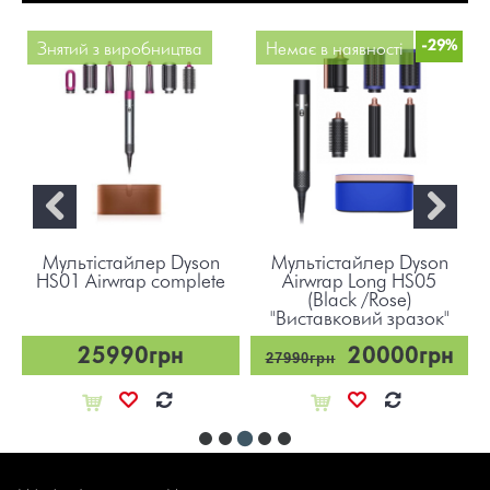
-29%
Знятий з виробництва
Немає в наявності
Мультістайлер Dyson
Мультістайлер Dyson
а
HS01 Airwrap complete
Airwrap Long HS05
(Black /Rose)
"Виставковий зразок"
25990грн
20000грн
27990грн