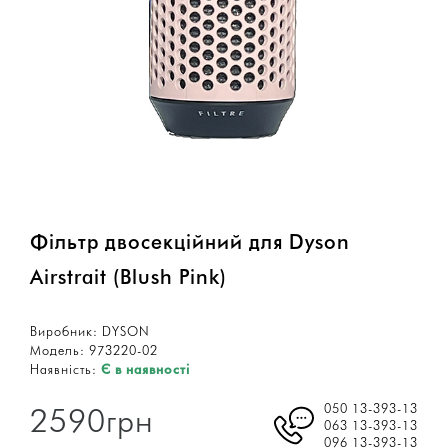
Фільтр двосекційний для Dyson
Airstrait (Blush Pink)
Виробник:
DYSON
Модель:
973220-02
Наявність:
Є в наявності
050 13-393-13
2590грн
063 13-393-13
096 13-393-13