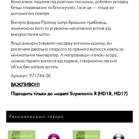
Вона ховає пушіння під довгими пасмами, роблячи укладку
більш гладенькою та блискучою. І все це — лише за
допомогою повітря.
Вигнута форма Flyaway імітує брашинг-гребінець,
замінюючи його та усуваючи негативний вплив від
використання щітки.
Якщо використовувати насадку вигином донизу, ви
досягнете ідеально гладкого та прямого волосся навіть за
мінімальних температур. А направивши «гачок» вгору,
можна підняти волосся від кореня, створюючи легкий
об’єм без зайвих зусиль.
Артикул: 971744-06
ВАЖЛИВО!!!
Підходить тільки до моделі Supersonic R (HD18, HD17)
Рекомендовані товари
Очікується
Очікується