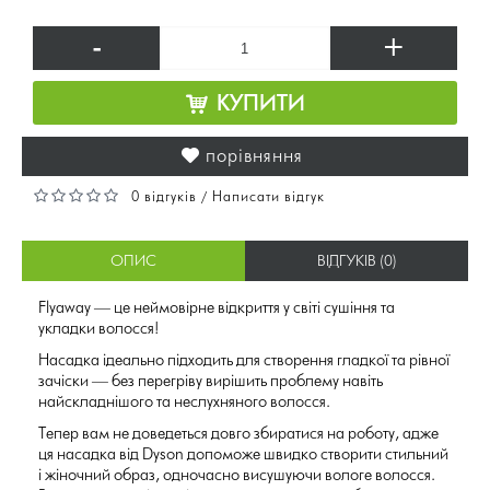
-
+
КУПИТИ
порівняння
0 відгуків
Написати відгук
/
ОПИС
ВІДГУКІВ (0)
Flyaway — це неймовірне відкриття у світі сушіння та
укладки волосся!
Насадка ідеально підходить для створення гладкої та рівної
зачіски — без перегріву вирішить проблему навіть
найскладнішого та неслухняного волосся.
Тепер вам не доведеться довго збиратися на роботу, адже
ця насадка від Dyson допоможе швидко створити стильний
і жіночний образ, одночасно висушуючи вологе волосся.