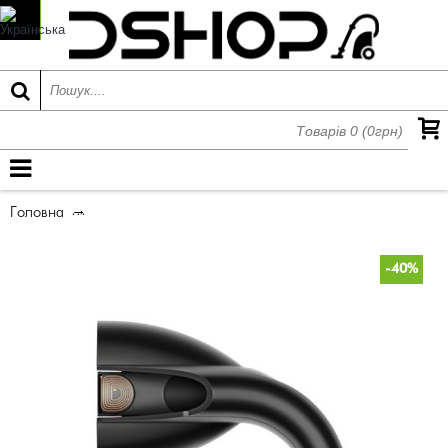
Товарів 0 (0грн)
МЕНЮ
Головна
Насадка для неслухняного волосся Dyson Supersonic
-40%