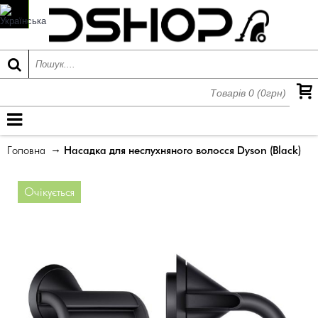
Товарів 0 (0грн)
МЕНЮ
Головна
Насадка для неслухняного волосся Dyson (Black)
Очікується