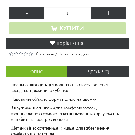
-
+
КУПИТИ
порівняння
0 відгуків
Написати відгук
/
ОПИС
ВІДГУКІВ (0)
Ідеально підходить для короткого волосся, волосся
середньої довжини та чубчика.
Надавайте об'єм та форму під час укладання.
З круглими щетинками для комфорту голови,
збалансованою ручкою та вентильованим корпусом для
запобігання перегріву волосся.
Щетинки із закругленими кінцями для забезпечення
комфорту шкіри голови.