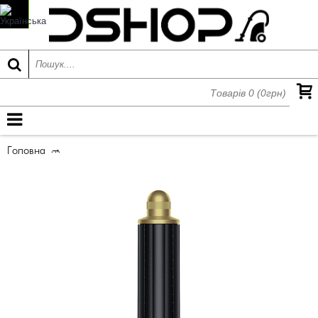
Товарів 0 (0грн)
МЕНЮ
Головна
Довга циліндрична насадка Dyson Airwrap™ 30 мм 