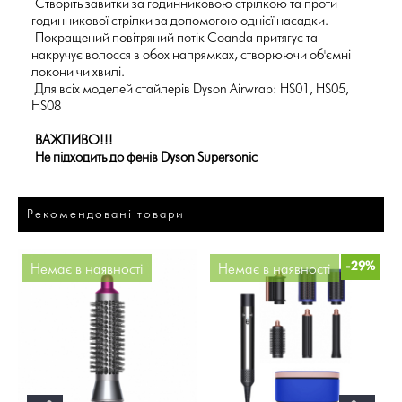
Створіть завитки за годинниковою стрілкою та проти
годинникової стрілки за допомогою однієї насадки.
Покращений повітряний потік Coanda притягує та
накручує волосся в обох напрямках, створюючи об'ємні
локони чи хвилі.
Для всіх моделей стайлерів Dyson Airwrap: HS01, HS05,
HS08
ВАЖЛИВО!!!
Не підходить до фенів Dyson Supersonic
Рекомендовані товари
-29%
Немає в наявності
Немає в наявності