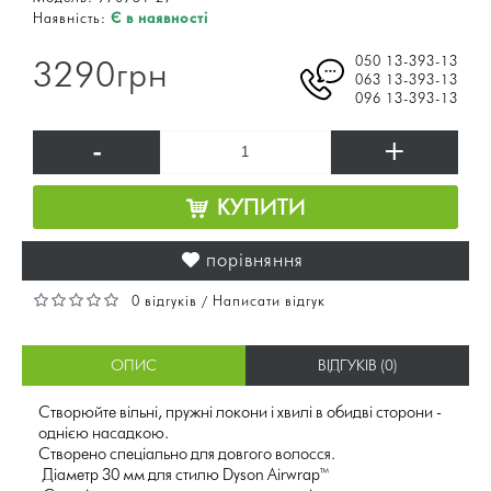
Наявність:
Є в наявності
050 13-393-13
3290грн
063 13-393-13
096 13-393-13
-
+
КУПИТИ
порівняння
0 відгуків
Написати відгук
/
ОПИС
ВІДГУКІВ (0)
Створюйте вільні, пружні локони і хвилі в обидві сторони -
однією насадкою.
Створено спеціально для довгого волосся.
Діаметр 30 мм для стилю Dyson Airwrap™