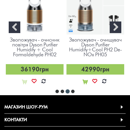
ч
Зволожувач - очисник
Зволожувач - очищувач
повітря Dyson Purifier
Dyson Purifier
Humidify + Cool
Humidify+Cool PH2 De-
"
Formaldehyde PH02
NOx PH05
36190грн
42990грн
МАГАЗИН ШОУ-РУМ
КОНТАКТИ