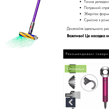
Точне укладан
Потужний спря
Зберігає форму
Сумісна з усі
Досягайте ідеального ре
Важливо! Ця насадка н
Рекомендовані товари
40%
-29%
Очікується