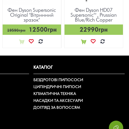
Фен Dyson Supersonic
Фен Dyson HD07
Original "Вітринний
Supersonic™, Prussian
зразок"
Blue/Rich Copper
12500грн
22990грн
19590грн
КАТАЛОГ
БЕЗДРОТОВІ ПИЛОСОСИ
ЦИЛІНДРИЧНІ ПИЛОСИ
КЛІМАТИЧНА ТЕХНІКА
НАСАДКИ ТА АКСЕСУАРИ
ДОГЛЯД ЗА ВОЛОССЯМ