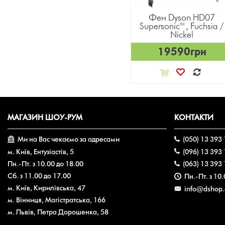
тор
Фен Dyson HD07
Фен Dyson HD07
ple)
Supersonic™,
Supersonic™, Fuchsia /
Nickel/Copper "Уцінка"
Nickel
н
17000грн
19590грн
23990грн
МАГАЗИН ШОУ-РУМ
КОНТАКТИ
Ми на Вас чекаємо за адресами
‎(050) 13 393
м. Київ, Ентузіастів, 5
‎(096) 13 393
Пн.-Пт. з 10.00 до 18.00
‎(063) 13 393
Сб. з 11.00 до 17.00
Пн.-Пт. з 10
м. Київ, Кирилівська, 47
info@dshop
м. Вінниця, Магістратська, 166
м. Львів, Петра Дорошенка, 58