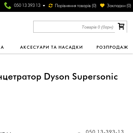
050 13 393 13
Порівняння товарів (
0
)
Закладки (
0
)
Товарів 0 (0грн)
КА
АКСЕСУАРИ ТА НАСАДКИ
РОЗПРОДАЖ
цетратор Dyson Supersonic
050 13-393-13