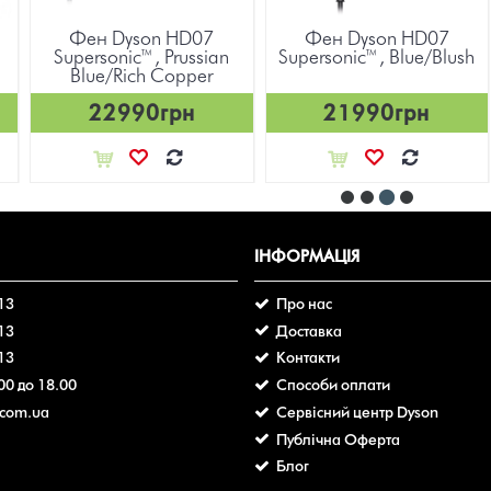
Фен Dyson HD07
Фен Dyson HD07
Supersonic™, Prussian
Supersonic™, Blue/Blush
Blue/Rich Copper
22990грн
21990грн
ІНФОРМАЦІЯ
 13
Про нас
 13
Доставка
 13
Контакти
.00 до 18.00
Способи оплати
.com.ua
Сервісний центр Dyson
Публічна Оферта
Блог