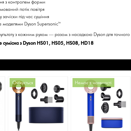
ня з контролем форми
мований потік повітря
 зачіски під час сушіння
ма моделями Dyson Supersonic™
зультату з кожним рухом — разом з насадкою Dyson для точного 
е сумісна з Dyson HS01, HS05, HS08, HD18
Очікується
Немає в наявності