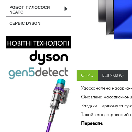
РОБОТ-ПИЛОСОСИ
NEATO
СЕРВІС DYSON
ОПИС
ВІДГУКІВ (0)
Удосконалена насадка-к
Оновлена насадка-концен
Завдяки ширшому та вуж
Такий концентрований по
Переваги: