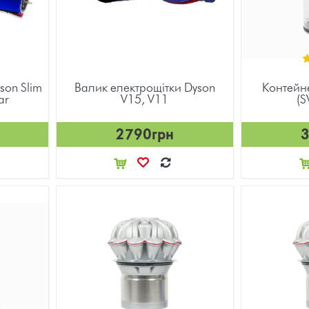
son Slim
Валик електрощітки Dyson
Контейн
ar
V15, V11
(S
2790грн