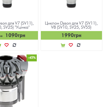
son для V7 (SV11),
Циклон Dyson для V7 (SV11),
, SV25) "Уцінка"
V8 (SV10, SV25, SV55)
1090грн
1990грн
рн
-45%