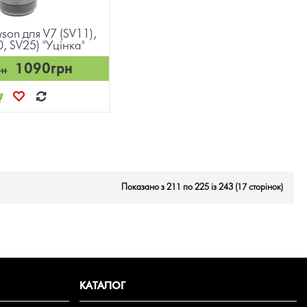
son для V7 (SV11),
, SV25) "Уцінка"
1090грн
рн
Показано з 211 по 225 із 243 (17 сторінок)
КАТАЛОГ