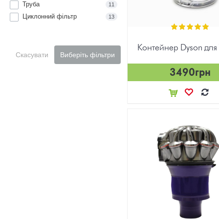
Труба
11
Циклонний фільтр
13
Контейнер Dyson для 
Скасувати
Виберіть фільтри
3490грн