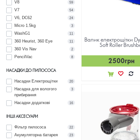
V8
59
V7
54
V6, DC62
24
Micro 1.5kg
3
WashG1
11
Валик електрощітки Dy
360 Heurist, 360 Eye
11
Soft Roller Brushb
360 Vis Nav
2
PencilVac
8
2500грн
НАСАДКИ ДО ПИЛОСОСА
Насадки Електрощітки
20
Насадка для вологого
3
прибирання
Насадки додаткові
16
ІНШІ АКСЕСУАРИ
Фільтр пилососа
22
Акумуляторна батарея
23