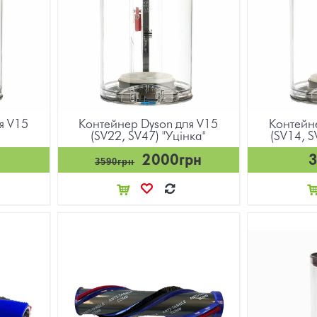
я V15
Контейнер Dyson для V15
Контейн
(SV22, SV47) "Уцінка"
(SV14, S
2000грн
3590грн