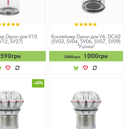
ер Dyson для V10
Контейнер Dyson для V6, DC62
V12, SV27)
(SV03, SV04, SV06, SV07, SV09)
"Уцінка"
3590грн
1000грн
1990грн
-45%