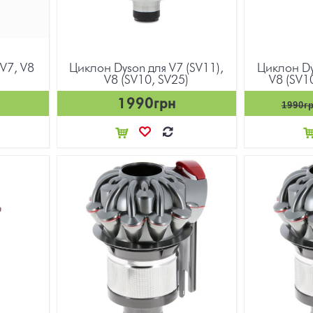
V7, V8
Циклон Dyson для V7 (SV11),
Циклон Dy
V8 (SV10, SV25)
V8 (SV10
1990грн
1990г