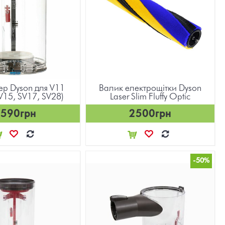
ер Dyson для V11
Валик електрощітки Dyson
V15, SV17, SV28)
Laser Slim Fluffy Optic
3590грн
2500грн
-50%