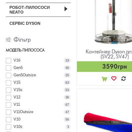
РОБОТ-ПИЛОСОСИ
NEATO
СЕРВІС DYSON
Фільтр
МОДЕЛЬ ПИЛОСОСА
Контейнер Dyson дл
(SV22, SV47)
V16
19
3590грн
Gen5
40
Gen5Outsize
25
V15
63
V15s
53
V12
36
V11
67
V11Outsize
47
V10
56
V10s
3