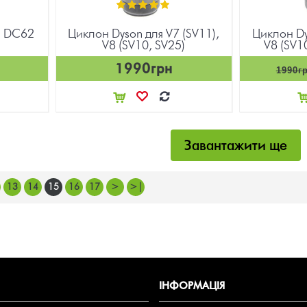
, DC62
Циклон Dyson для V7 (SV11),
Циклон Dy
V8 (SV10, SV25)
V8 (SV10
1990грн
1990г
Завантажити ще
13
14
15
16
17
>
>|
ІНФОРМАЦІЯ