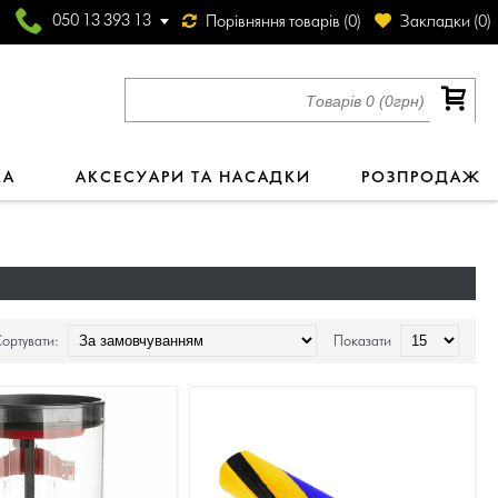
050 13 393 13
Порівняння товарів (
0
)
Закладки (
0
)
Товарів 0 (0грн)
КА
АКСЕСУАРИ ТА НАСАДКИ
РОЗПРОДАЖ
ортувати:
Показати