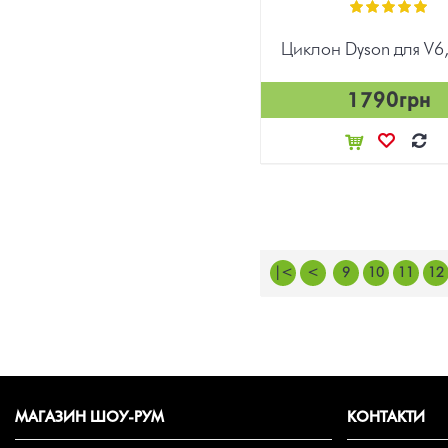
Циклон Dyson для V6
1790грн
|<
<
9
10
11
12
МАГАЗИН ШОУ-РУМ
КОНТАКТИ